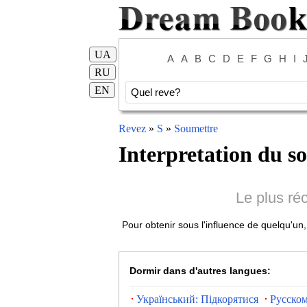
UA
A
A
B
C
D
E
F
G
H
I
RU
EN
Revez
»
S
»
Soumettre
Interpretation du s
Le plus ré
Pour obtenir sous l'influence de quelqu'un
Dormir dans d'autres langues:
Український: Підкорятися
Русском