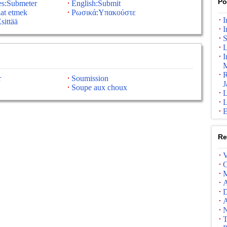
Po
es:Submeter
English:Submit
aat etmek
Ρωσικά:Υπακούστε
I
sittää
I
S
L
I
M
R
r
Soumission
J
Soupe aux choux
L
L
E
Re
V
O
M
A
D
A
N
T