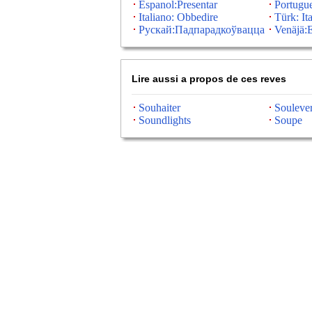
Espanol:Presentar
Portugu
Italiano: Obbedire
Türk: It
Рускай:Падпарадкоўвацца
Venäjä:E
Lire aussi a propos de ces reves
Souhaiter
Souleve
Soundlights
Soupe