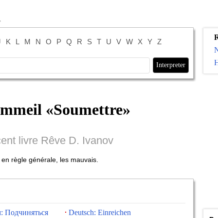
R
J
K
L
M
N
O
P
Q
R
S
T
U
V
W
X
Y
Z
H
ommeil «
Soumettre
»
cent livre Rêve D. Ivanov
, en règle générale, les mauvais.
: Подчиняться
Deutsch: Einreichen