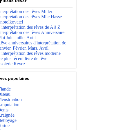
pulaire Revez
nterprétation des rêves Miller
nterprétation des rêves Mlle Hasse
notolkovatel
'interprétation des rêves de A à Z
nterprétation des rêves Anniversaire
ai Juin Juillet Août
êve anniversaires d'interprétation de
anvier, Février, Mars, Avril
'interprétation des rêves moderne
e plus récent livre de rêve
soteric Revez
ves populaires
iande
iseau
enstruation
mputation
ents
raignée
ettoyage
ortue