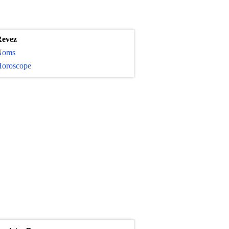
evez
Noms
oroscope