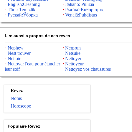
English:Cleaning
Italiano: Pulizia
Türk: Temizlik
Ρωσικά:Καθαρισμός
Рускай:Ўборка
Venäjä:Puhdistus
Lire aussi a propos de ces reves
Nephew
Nerprun
Nest trouver
Netsuke
Nettoie
Nettoyer
Nettoyer l'eau pour étancher
Nettoyeur
leur soif
Nettoyez vos chaussures
Revez
Noms
Horoscope
Populaire Revez