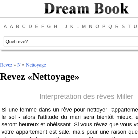
A
A
B
C
D
E
F
G
H
I
J
K
L
M
N
O
P
Q
R
S
T
U
Revez
»
N
»
Nettoyage
Revez «
Nettoyage
»
Interprétation des rêves Miller
Si une femme dans un rêve pour nettoyer l'apparteme
le sol - alors l'attitude du mari sera bientôt mieux, 
seront heureux et obéissant. Si vous rêvez que vous v
votre appartement est sale, mais pour une raison qu