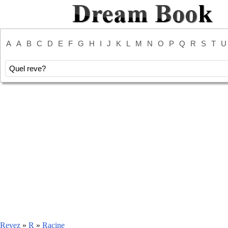
A
A
B
C
D
E
F
G
H
I
J
K
L
M
N
O
P
Q
R
S
T
U
Revez
»
R
»
Racine