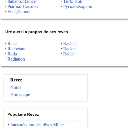
Italiano: Radice
Türk: Kök
Ρωσικά:Πλατεία
Рускай:Корань
Venäjä:Juuri
Lire aussi a propos de ces reves
Race
Rachat
Rachetant
Racket
Rada
Radar
Radiation
Revez
Noms
Horoscope
Populaire Revez
Interprétation des rêves Miller