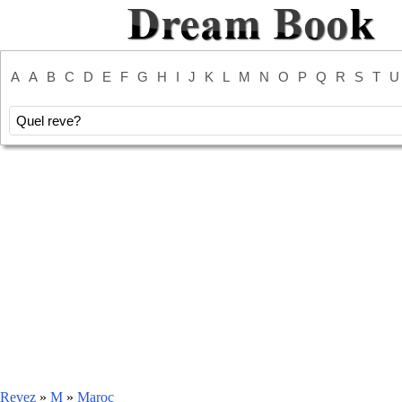
A
A
B
C
D
E
F
G
H
I
J
K
L
M
N
O
P
Q
R
S
T
U
Revez
»
M
»
Maroc