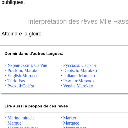
publiques.
Interprétation des rêves Mlle Has
Atteindre la gloire.
Dormir dans d'autres langues:
Український: Сап'ян
Русском: Сафьян
Polskim: Maroko
Deutsch: Marokko
English:Morocco
Italiano: Marocco
Türk: Fas
Ρωσικά:Μαρόκο
Рускай:Саф'ян
Venäjä:Marokko
Lire aussi a propos de ces reves
Marine miracle
Marker
Marque
Marquee