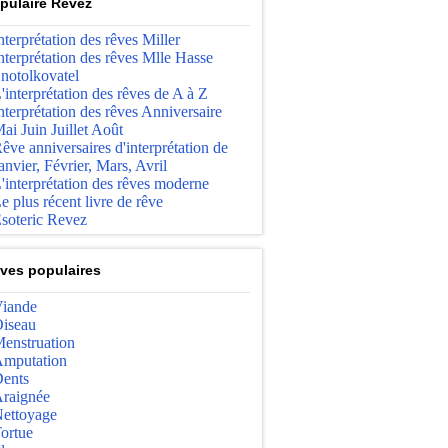
pulaire Revez
nterprétation des rêves Miller
nterprétation des rêves Mlle Hasse
notolkovatel
'interprétation des rêves de A à Z
nterprétation des rêves Anniversaire
ai Juin Juillet Août
êve anniversaires d'interprétation de
anvier, Février, Mars, Avril
'interprétation des rêves moderne
e plus récent livre de rêve
soteric Revez
ves populaires
iande
iseau
enstruation
mputation
ents
raignée
ettoyage
ortue