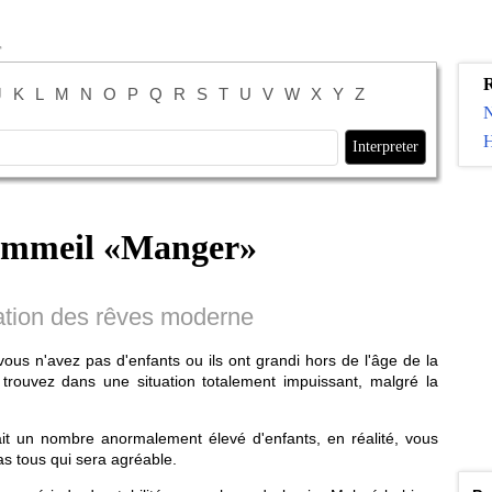
R
J
K
L
M
N
O
P
Q
R
S
T
U
V
W
X
Y
Z
H
ommeil «
Manger
»
tation des rêves moderne
us n'avez pas d'enfants ou ils ont grandi hors de l'âge de la
 trouvez dans une situation totalement impuissant, malgré la
it un nombre anormalement élevé d'enfants, en réalité, vous
s tous qui sera agréable.