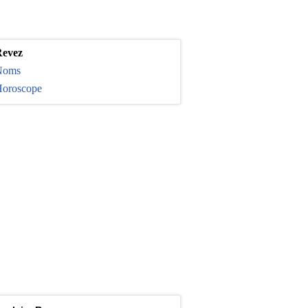
evez
Noms
oroscope