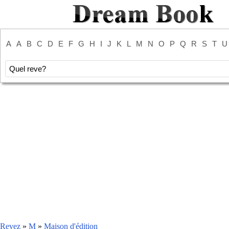
A
A
B
C
D
E
F
G
H
I
J
K
L
M
N
O
P
Q
R
S
T
U
Revez
»
M
»
Maison d'édition