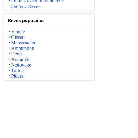
Le plus récent livre de rêve
Esoteric Revez
Reves populaires
Viande
Oiseau
Menstruation
Amputation
Dents
Araignée
Nettoyage
Tortue
Pleurs