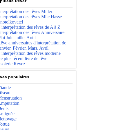
pulaire Revez
nterprétation des rêves Miller
nterprétation des rêves Mlle Hasse
notolkovatel
'interprétation des rêves de A à Z
nterprétation des rêves Anniversaire
ai Juin Juillet Août
êve anniversaires d'interprétation de
anvier, Février, Mars, Avril
'interprétation des rêves moderne
e plus récent livre de rêve
soteric Revez
ves populaires
iande
iseau
enstruation
mputation
ents
raignée
ettoyage
ortue
leurs