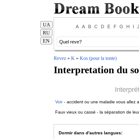
UA
A
A
B
C
D
E
F
G
H
I
RU
EN
Revez
»
K
»
Kos (pour la tonte)
Interpretation du s
Interpré
Voir
- accident ou une maladie vous allez 
Faux vieux ou cassé - la séparation de leur
Dormir dans d'autres langues: