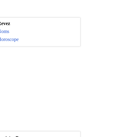
evez
Noms
oroscope