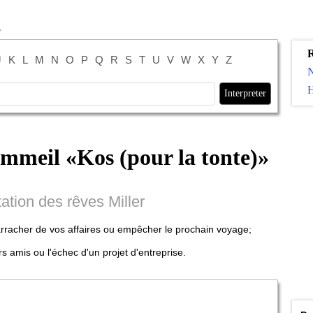
R
J
K
L
M
N
O
P
Q
R
S
T
U
V
W
X
Y
Z
H
ommeil «
Kos (pour la tonte)
»
tation des rêves Miller
arracher de vos affaires ou empêcher le prochain voyage;
s amis ou l'échec d'un projet d'entreprise.