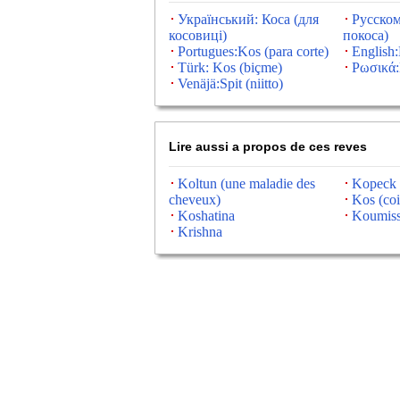
Український: Коса (для
Русском
косовиці)
покоса)
Portugues:Kos (para corte)
English
Türk: Kos (biçme)
Ρωσικά:
Venäjä:Spit (niitto)
Lire aussi a propos de ces reves
Koltun (une maladie des
Kopeck
cheveux)
Kos (coi
Koshatina
Koumis
Krishna