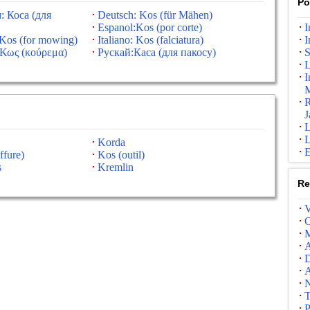
Po
: Коса (для
Deutsch: Kos (für Mähen)
Espanol:Kos (por corte)
I
:Kos (for mowing)
Italiano: Kos (falciatura)
I
Κως (κούρεμα)
Рускай:Каса (для пакосу)
S
L
I
M
R
J
L
L
Korda
E
ffure)
Kos (outil)
s
Kremlin
Re
V
O
M
A
D
A
N
T
P