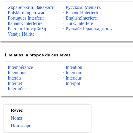
Український: Заважати
Русском: Мешать
Polskim: Ingerować
Espanol:Interferir
Portugues:Interferir
English:Interfere
Italiano: Interferire
Türk: Interfere
Ρωσικά:Παρεμβολή
Рускай:Перашкаджаць
Venäjä:Häiritä
Lire aussi a propos de ces reves
Intempérance
Intention
Intentions
Intercom
Intérêts
Intérieur
Internet
Interpol
Interprète
Revez
Noms
Horoscope