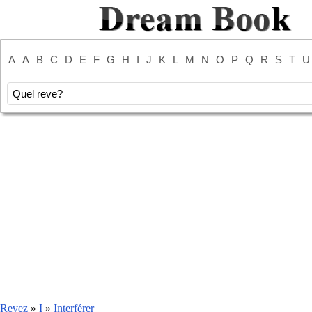
A
A
B
C
D
E
F
G
H
I
J
K
L
M
N
O
P
Q
R
S
T
U
Revez
»
I
»
Interférer