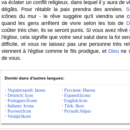
va éclater un conflit religieux, dans lequel il y aura de 
dégâts. Pour rétablir la paix prendra des années.
S
icônes du mur - le rêve suggère qu'il viendra une cr
quand les gens arrêtent de vivre selon les lois de
D
coûter très cher, ils se seront punis. Si vous avez rêvé
l'église, cela signifie que votre seul salut dans la foi s
difficile, et vous ne laissez pas une personne très re
viennent à l'église comme le fils prodigue, et
Dieu
ne s
de vous.
Dormir dans d'autres langues:
Український: Ікона
Русском: Икона
Deutsch: Icon
Espanol:Icono
Portugues:Ícone
English:Icon
Italiano: Icona
Türk: Ikon
Ρωσικά:Icon
Рускай:Абраз
Venäjä:Ikoni