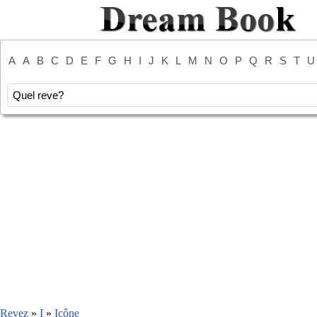
A
A
B
C
D
E
F
G
H
I
J
K
L
M
N
O
P
Q
R
S
T
U
Revez
»
I
»
Icône