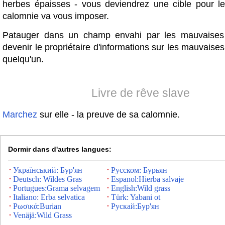
herbes épaisses - vous deviendrez une cible pour le
calomnie va vous imposer.
Patauger dans un champ envahi par les mauvaises
devenir le propriétaire d'informations sur les mauvaises
quelqu'un.
Livre de rêve slave
Marchez
sur elle - la preuve de sa calomnie.
Dormir dans d'autres langues:
Український: Бур'ян
Русском: Бурьян
Deutsch: Wildes Gras
Espanol:Hierba salvaje
Portugues:Grama selvagem
English:Wild grass
Italiano: Erba selvatica
Türk: Yabani ot
Ρωσικά:Burian
Рускай:Бур'ян
Venäjä:Wild Grass