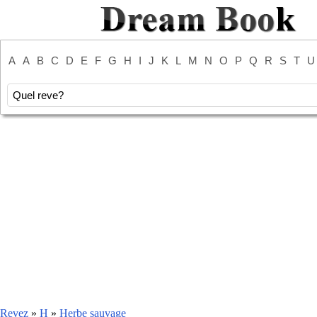
A
A
B
C
D
E
F
G
H
I
J
K
L
M
N
O
P
Q
R
S
T
U
Revez
»
H
»
Herbe sauvage