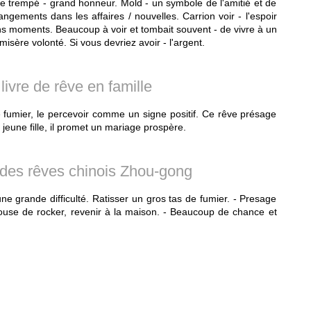
être trempé - grand honneur. Mold - un symbole de l'amitié et de
angements dans les affaires / nouvelles. Carrion voir - l'espoir
ons moments. Beaucoup à voir et tombait souvent - de vivre à un
misère volonté. Si vous devriez avoir - l'argent.
ivre de rêve en famille
 fumier, le percevoir comme un signe positif. Ce rêve présage
 jeune fille, il promet un mariage prospère.
n des rêves chinois Zhou-gong
e grande difficulté. Ratisser un gros tas de fumier. - Presage
 bouse de rocker, revenir à la maison. - Beaucoup de chance et