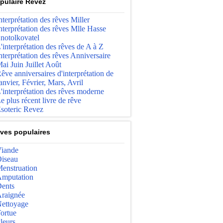
pulaire Revez
nterprétation des rêves Miller
nterprétation des rêves Mlle Hasse
notolkovatel
'interprétation des rêves de A à Z
nterprétation des rêves Anniversaire
ai Juin Juillet Août
êve anniversaires d'interprétation de
anvier, Février, Mars, Avril
'interprétation des rêves moderne
e plus récent livre de rêve
soteric Revez
ves populaires
iande
iseau
enstruation
mputation
ents
raignée
ettoyage
ortue
leurs