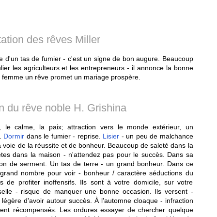
tation des rêves Miller
e d'un tas de fumier - c'est un signe de bon augure. Beaucoup
er les agriculteurs et les entrepreneurs - il annonce la bonne
ne femme un rêve promet un mariage prospère.
on du rêve noble H. Grishina
le calme, la paix; attraction vers le monde extérieur, un
s.
Dormir
dans le fumier - reprise.
Lisier
- un peu de malchance
 voie de la réussite et de bonheur. Beaucoup de saleté dans la
s êtes dans la maison - n'attendez pas pour le succès. Dans sa
ation de serment. Un tas de terre - un grand bonheur. Dans ce
 grand nombre pour voir - bonheur / caractère séductions du
s de profiter inoffensifs. Ils sont à votre domicile, sur votre
selle - risque de manquer une bonne occasion. Ils versent -
légère d'avoir autour succès. À l'automne cloaque - infraction
ent récompensés. Les ordures essayer de chercher quelque