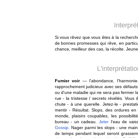
Interpré
Si vous rêvez que vous êtes à la recherch
de bonnes promesses qui rêve, en particuli
chance, meilleur des cas, la récolte. Jeu
L'interprétati
Fumier voir
— l'abondance, l'harmonie, 
rapprochement judicieux avec ses défaut
ou d'une maladie qui ne sera pas fermer la
rue - la tristesse / secrets révélés. Vou
chute - à une querelle. Jetez-le - prest
mentir - Résultat. Slops, des ordures en
monde, plaisirs coupables, les possibilité
bureau - un cadeau.
Jeter
l'eau de vais
Gossip
. Nager parmi les slops - une main 
de temps pendant lequel seront grassem