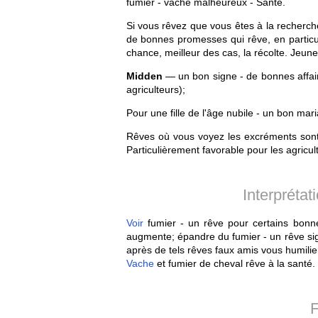
fumier - vache malheureux - Santé.
Si vous rêvez que vous êtes à la recherch
de bonnes promesses qui rêve, en particuli
chance, meilleur des cas, la récolte. Jeu
Midden
— un bon signe - de bonnes affair
agriculteurs);
Pour une fille de l'âge nubile - un bon mar
Rêves où vous voyez les excréments sont 
Particulièrement favorable pour les agricul
Interpréta
Voir
fumier - un rêve pour certains bonne 
augmente; épandre du fumier - un rêve sign
après de tels rêves faux amis vous humilie
Vache
et fumier de cheval rêve à la santé.
F