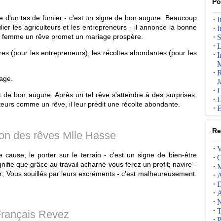
Po
e d'un tas de fumier - c'est un signe de bon augure. Beaucoup
I
er les agriculteurs et les entrepreneurs - il annonce la bonne
I
ne femme un rêve promet un mariage prospère.
S
L
es (pour les entrepreneurs), les récoltes abondantes (pour les
I
M
R
iage.
J
L
de bon augure. Après un tel rêve s'attendre à des surprises.
L
teurs comme un rêve, il leur prédit une récolte abondante.
E
Re
tion des rêves Mlle Hasse
V
cause; le porter sur le terrain - c'est un signe de bien-être
O
ifie que grâce au travail acharné vous ferez un profit; navire -
M
r; Vous souillés par leurs excréments - c'est malheureusement.
A
D
A
N
T
rançais Revez
P