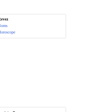
evez
Noms
oroscope