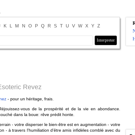
R
J
K
L
M
N
O
P
Q
R
S
T
U
V
W
X
Y
Z
H
Esoteric Revez
nez
- pour un héritage, frais.
Réjouissez-vous de la prospérité et de la vie en abondance.
ouché dans la boue: rêve prédit honte.
ain - votre disperser le bien-être est en augmentation - votre
on - à travers l'humiliation d'être amis infidèles comblé avec du