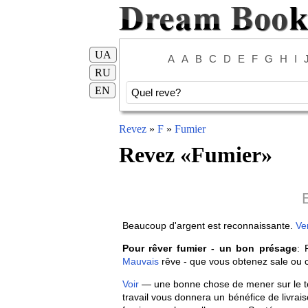
UA
A
A
B
C
D
E
F
G
H
I
RU
EN
Revez
»
F
»
Fumier
Revez «
Fumier
»
Beaucoup d'argent est reconnaissante.
Ve
Pour rêver fumier - un bon présage
: 
Mauvais
rêve - que vous obtenez sale ou c
Voir
— une bonne chose de mener sur le terr
travail vous donnera un bénéfice de livrais