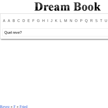
A
A
B
C
D
E
F
G
H
I
J
K
L
M
N
O
P
Q
R
S
T
U
Revez
»
F
»
Fried