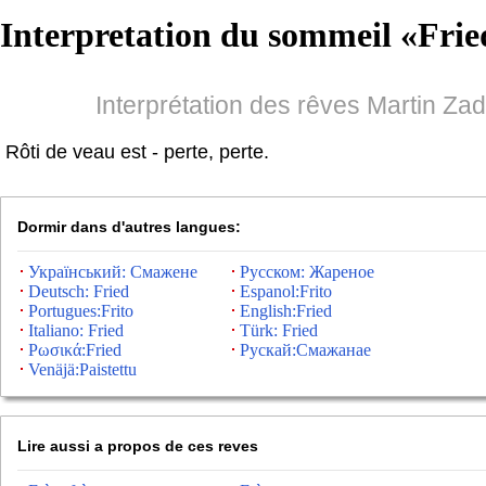
Interpretation du sommeil «
Frie
Interprétation des rêves Martin Za
Rôti de veau est - perte, perte.
Dormir dans d'autres langues:
Український: Смажене
Русском: Жареное
Deutsch: Fried
Espanol:Frito
Portugues:Frito
English:Fried
Italiano: Fried
Türk: Fried
Ρωσικά:Fried
Рускай:Смажанае
Venäjä:Paistettu
Lire aussi a propos de ces reves