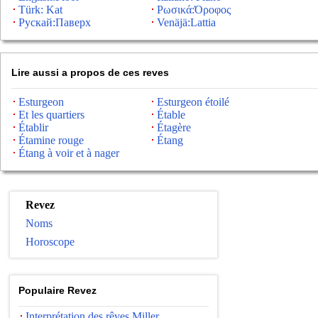
Türk: Kat
Ρωσικά:Όροφος
Рускай:Паверх
Venäjä:Lattia
Lire aussi a propos de ces reves
Esturgeon
Esturgeon étoilé
Et les quartiers
Étable
Établir
Étagère
Étamine rouge
Étang
Étang à voir et à nager
Revez
Noms
Horoscope
Populaire Revez
Interprétation des rêves Miller