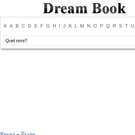
A
A
B
C
D
E
F
G
H
I
J
K
L
M
N
O
P
Q
R
S
T
U
Revez
»
Étage