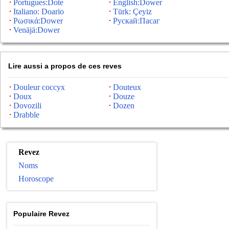
Portugues:Dote
English:Dower
Italiano: Doario
Türk: Çeyiz
Ρωσικά:Dower
Рускай:Пасаг
Venäjä:Dower
Lire aussi a propos de ces reves
Douleur coccyx
Douteux
Doux
Douze
Dovozili
Dozen
Drabble
Revez
Noms
Horoscope
Populaire Revez