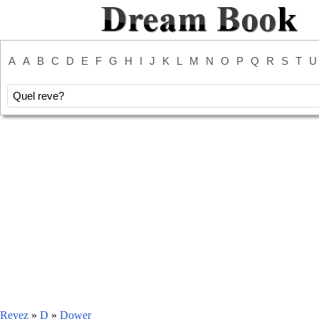
A
A
B
C
D
E
F
G
H
I
J
K
L
M
N
O
P
Q
R
S
T
U
Revez
»
D
»
Dower