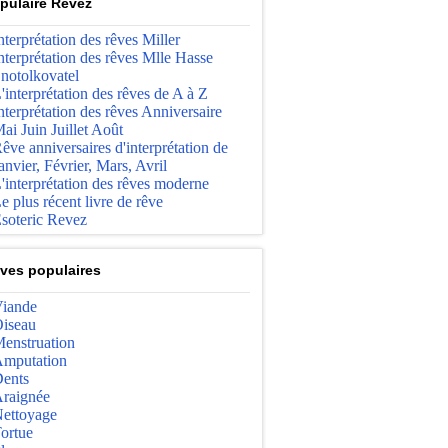
pulaire Revez
nterprétation des rêves Miller
nterprétation des rêves Mlle Hasse
notolkovatel
'interprétation des rêves de A à Z
nterprétation des rêves Anniversaire
ai Juin Juillet Août
êve anniversaires d'interprétation de
anvier, Février, Mars, Avril
'interprétation des rêves moderne
e plus récent livre de rêve
soteric Revez
ves populaires
iande
iseau
enstruation
mputation
ents
raignée
ettoyage
ortue