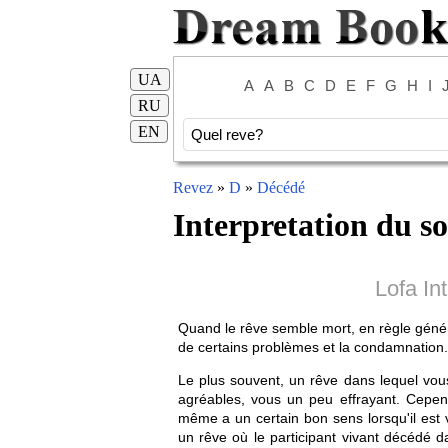
UA
A
A
B
C
D
E
F
G
H
I
RU
EN
Revez
»
D
»
Décédé
Interpretation du s
Lofa In
Quand le rêve semble mort, en règle généra
de certains problèmes et la condamnation.
Le plus souvent, un rêve dans lequel vou
agréables, vous un peu effrayant. Cepend
même a un certain bon sens lorsqu'il est 
un rêve où le participant vivant décédé d