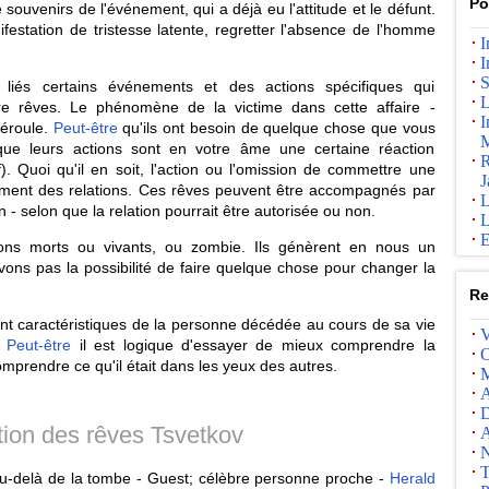
Po
uvenirs de l'événement, qui a déjà eu l'attitude et le défunt.
festation de tristesse latente, regretter l'absence de l'homme
I
I
S
liés certains événements et des actions spécifiques qui
L
re rêves. Le phénomène de la victime dans cette affaire -
I
déroule.
Peut-être
qu'ils ont besoin de quelque chose que vous
M
ue leurs actions sont en votre âme une certaine réaction
R
). Quoi qu'il en soit, l'action ou l'omission de commettre une
J
ement des relations. Ces rêves peuvent être accompagnés par
L
- selon que la relation pourrait être autorisée ou non.
L
E
ns morts ou vivants, ou zombie. Ils génèrent en nous un
ons pas la possibilité de faire quelque chose pour changer la
Re
ent caractéristiques de la personne décédée au cours de sa vie
V
.
Peut-être
il est logique d'essayer de mieux comprendre la
O
mprendre ce qu'il était dans les yeux des autres.
M
A
D
ation des rêves Tsvetkov
A
N
T
 au-delà de la tombe - Guest; célèbre personne proche -
Herald