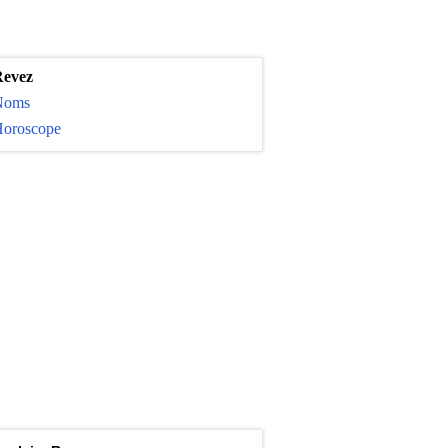
evez
Noms
oroscope