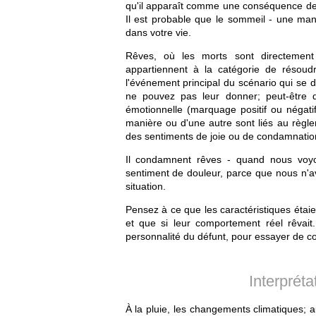
qu'il apparaît comme une conséquence de so
Il est probable que le sommeil - une mani
dans votre vie.
Rêves, où les morts sont directement 
appartiennent à la catégorie de résoud
l'événement principal du scénario qui se 
ne pouvez pas leur donner; peut-être q
émotionnelle (marquage positif ou négatif
manière ou d'une autre sont liés au règl
des sentiments de joie ou de condamnation 
Il condamnent rêves - quand nous voyo
sentiment de douleur, parce que nous n'av
situation.
Pensez à ce que les caractéristiques étai
et que si leur comportement réel rêvait
personnalité du défunt, pour essayer de co
Interprét
À la pluie, les changements climatiques;