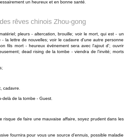
écessairement un heureux et en bonne santé.
n des rêves chinois Zhou-gong
atériel; pleurs - altercation, brouille; voir le mort, qui est - un
 - la lettre de nouvelles; voir le cadavre d'une autre personne
n fils mort - heureux événement sera avec l'ajout d'; ouvrir
eusement; dead rising de la tombe - viendra de l'invité; morts
s;
t, cadavre.
u-delà de la tombe - Guest.
 le risque de faire une mauvaise affaire, soyez prudent dans les
ssive fournira pour vous une source d'ennuis, possible maladie