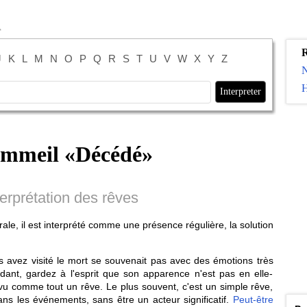
R
J
K
L
M
N
O
P
Q
R
S
T
U
V
W
X
Y
Z
H
ommeil «
Décédé
»
terprétation des rêves
le, il est interprété comme une présence régulière, la solution
s avez visité le mort se souvenait pas avec des émotions très
ant, gardez à l'esprit que son apparence n'est pas en elle-
vu comme tout un rêve. Le plus souvent, c'est un simple rêve,
ans les événements, sans être un acteur significatif.
Peut-être