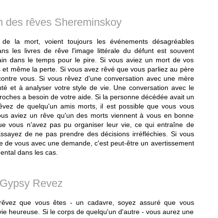
on des rêves Shereminskoy
 de la mort, voient toujours les événements désagréables
ans les livres de rêve l'image littérale du défunt est souvent
n dans le temps pour le pire. Si vous aviez un mort de vos
ais et même la perte. Si vous avez rêvé que vous parliez au père
s contre vous. Si vous rêvez d'une conversation avec une mère
nté et à analyser votre style de vie. Une conversation avec le
proches a besoin de votre aide. Si la personne décédée avait un
êvez de quelqu'un amis morts, il est possible que vous vous
ous aviez un rêve qu'un des morts viennent à vous en bonne
e vous n'avez pas pu organiser leur vie, ce qui entraîne de
Essayez de ne pas prendre des décisions irréfléchies. Si vous
he de vous avec une demande, c'est peut-être un avertissement
ental dans les cas.
Gypsy Revez
s rêvez que vous êtes - un cadavre, soyez assuré que vous
ie heureuse. Si le corps de quelqu'un d'autre - vous aurez une