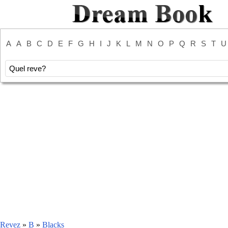
A
A
B
C
D
E
F
G
H
I
J
K
L
M
N
O
P
Q
R
S
T
U
Revez
»
B
»
Blacks