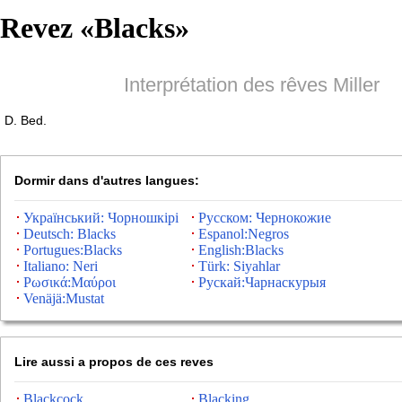
Revez «
Blacks
»
Interprétation des rêves Miller
D. Bed.
Dormir dans d'autres langues:
Український: Чорношкірі
Русском: Чернокожие
Deutsch: Blacks
Espanol:Negros
Portugues:Blacks
English:Blacks
Italiano: Neri
Türk: Siyahlar
Ρωσικά:Μαύροι
Рускай:Чарнаскурыя
Venäjä:Mustat
Lire aussi a propos de ces reves
Blackcock
Blacking