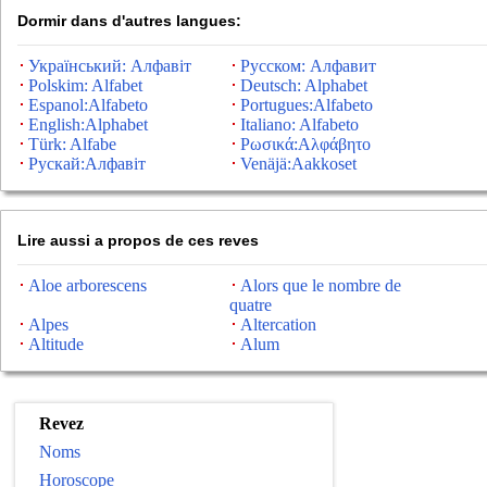
Dormir dans d'autres langues:
Український: Алфавіт
Русском: Алфавит
Polskim: Alfabet
Deutsch: Alphabet
Espanol:Alfabeto
Portugues:Alfabeto
English:Alphabet
Italiano: Alfabeto
Türk: Alfabe
Ρωσικά:Αλφάβητο
Рускай:Алфавіт
Venäjä:Aakkoset
Lire aussi a propos de ces reves
Aloe arborescens
Alors que le nombre de
quatre
Alpes
Altercation
Altitude
Alum
Revez
Noms
Horoscope