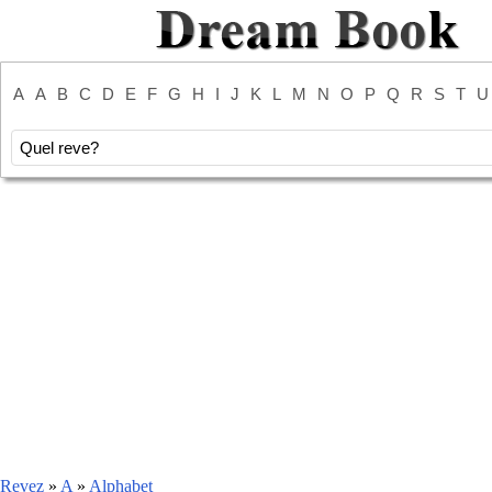
A
A
B
C
D
E
F
G
H
I
J
K
L
M
N
O
P
Q
R
S
T
U
Revez
»
A
»
Alphabet