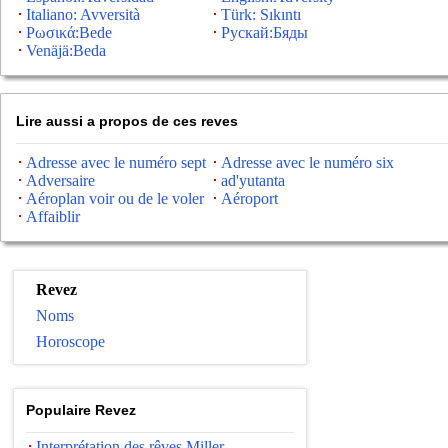
Italiano: Avversità
Türk: Sıkıntı
Ρωσικά:Bede
Рускай:Бяды
Venäjä:Beda
Lire aussi a propos de ces reves
Adresse avec le numéro sept
Adresse avec le numéro six
Adversaire
ad'yutanta
Aéroplan voir ou de le voler
Aéroport
Affaiblir
Revez
Noms
Horoscope
Populaire Revez
Interprétation des rêves Miller