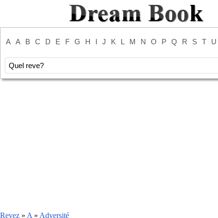
A
A
B
C
D
E
F
G
H
I
J
K
L
M
N
O
P
Q
R
S
T
U
Revez
»
A
»
Adversité